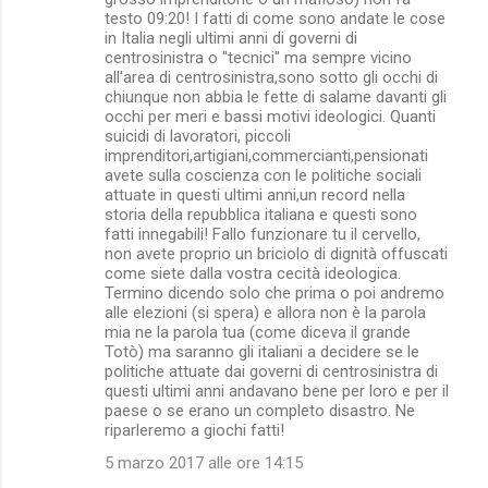
testo 09:20! I fatti di come sono andate le cose
in Italia negli ultimi anni di governi di
centrosinistra o "tecnici" ma sempre vicino
all'area di centrosinistra,sono sotto gli occhi di
chiunque non abbia le fette di salame davanti gli
occhi per meri e bassi motivi ideologici. Quanti
suicidi di lavoratori, piccoli
imprenditori,artigiani,commercianti,pensionati
avete sulla coscienza con le politiche sociali
attuate in questi ultimi anni,un record nella
storia della repubblica italiana e questi sono
fatti innegabili! Fallo funzionare tu il cervello,
non avete proprio un briciolo di dignità offuscati
come siete dalla vostra cecità ideologica.
Termino dicendo solo che prima o poi andremo
alle elezioni (si spera) e allora non è la parola
mia ne la parola tua (come diceva il grande
Totò) ma saranno gli italiani a decidere se le
politiche attuate dai governi di centrosinistra di
questi ultimi anni andavano bene per loro e per il
paese o se erano un completo disastro. Ne
riparleremo a giochi fatti!
5 marzo 2017 alle ore 14:15