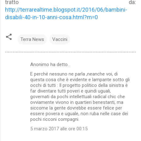
tratto da:
http://terrarealtime.blogspot.it/2016/06/bambini-
disabili-40-in-10-anni-cosa.html?m=0
Terra News
Vaccini
Anonimo ha detto…
C
E perché nessuno ne parla ,neanche voi, di
o
questa cosa che è evidente e lampante sotto gli
m
occhi di tutti : Il progetto politico della sinistra è
far diventare tutti poveri e quindi uguali,
m
governati da pochi intellettuali radical chic che
ovviamente vivono in quartieri benestanti, ma
e
siccome la gente dovrebbe essere felice per
n
essere povera e uguale, non ruba nelle case dei
pochi ricconi compagni.
t
5 marzo 2017 alle ore 00:15
i