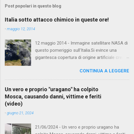
Post popolari in questo blog
Italia sotto attacco chimico in queste ore!
-
maggio 12, 2014
12 maggio 2014 - Immagine satellitare NASA di
questo pomeriggio sull'Italia.Si evince una
gigantesca copertura di origine artificiale creata
da aerei NATO.Sul tirreno nord occidentale,tra
CONTINUA A LEGGERE
Liguria,Corsica e costa francese orientale si
evidenziano palesi reticoli chimici,e scie.Tutto il
territorio nazionale e' attualmente sotto una
Un vero e proprio "uragano" ha colpito
cappa chimica artificiale altamente
Mosca, causando danni, vittime e feriti
tossica.Persone che soffrono di problemi
(video)
respiratori ed asma potrebbero essere esposti
-
giugno 21, 2024
a gravi conseguenze.Ci segnalano sintomi
come dolori articolari difficolta'
21/06/2024 - Un vero e proprio uragano ha
respiratorie,asma,bruciori alle vie aeree ed agli