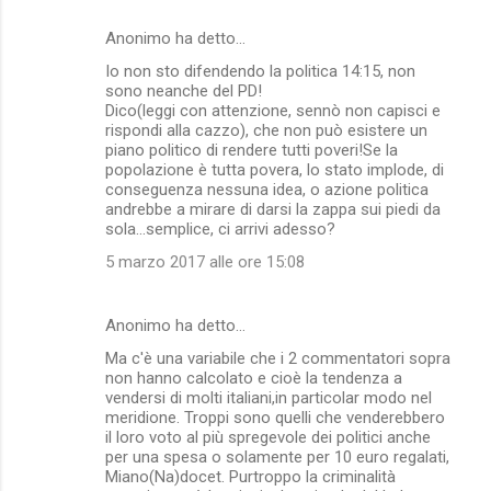
Anonimo ha detto…
Io non sto difendendo la politica 14:15, non
sono neanche del PD!
Dico(leggi con attenzione, sennò non capisci e
rispondi alla cazzo), che non può esistere un
piano politico di rendere tutti poveri!Se la
popolazione è tutta povera, lo stato implode, di
conseguenza nessuna idea, o azione politica
andrebbe a mirare di darsi la zappa sui piedi da
sola...semplice, ci arrivi adesso?
5 marzo 2017 alle ore 15:08
Anonimo ha detto…
Ma c'è una variabile che i 2 commentatori sopra
non hanno calcolato e cioè la tendenza a
vendersi di molti italiani,in particolar modo nel
meridione. Troppi sono quelli che venderebbero
il loro voto al più spregevole dei politici anche
per una spesa o solamente per 10 euro regalati,
Miano(Na)docet. Purtroppo la criminalità