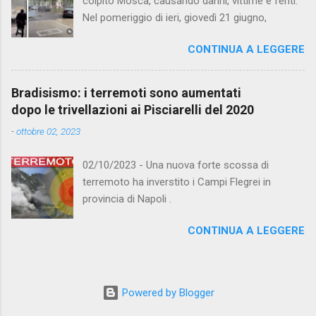
colpito Mosca, causando danni, vittime e feriti.
occhi. SEGUITECI SU FACEBOOK!!!
Nel pomeriggio di ieri, giovedì 21 giugno,
CONTINUA A LEGGERE
Bradisismo: i terremoti sono aumentati
dopo le trivellazioni ai Pisciarelli del 2020
-
ottobre 02, 2023
02/10/2023 - Una nuova forte scossa di
terremoto ha inverstito i Campi Flegrei in
provincia di Napoli .
CONTINUA A LEGGERE
Powered by Blogger