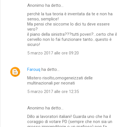
Anonimo ha detto…
perchè la tua teoria è inventata da te e non ha
senso, semplice!
Ma pensi che siccome lo dici tu deve essere
vero?
il piano della sinistra???tutti poveri?...certo che il
cervello non lo fai funzionare tanto...questo è
sicuro!
5 marzo 2017 alle ore 09:20
Farouq
ha detto…
Mistero risolto,omogeneizzati delle
multinazionali per neonati
5 marzo 2017 alle ore 12:35
Anonimo ha detto…
Dillo ai lavoratori italiani! Guarda uno che ha il
coraggio di votare PD (sempre che non sia un
grosso imprenditorie o un mafioso) non fa